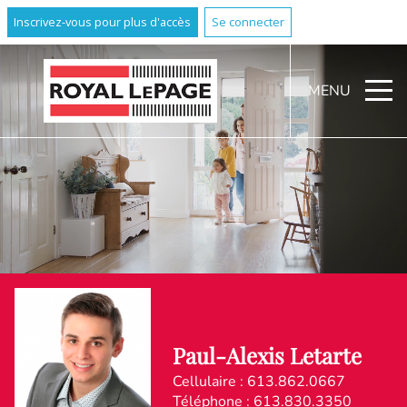
Inscrivez-vous pour plus d'accès
Se connecter
MENU
Paul-Alexis Letarte
Cellulaire :
613.862.0667
Téléphone :
613.830.3350